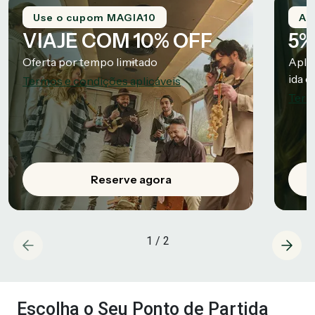
Use o cupom MAGIA10
Ap
VIAJE COM 10% OFF
5%
Oferta por tempo limitado
Apli
ida e 
Termos e condições aplicáveis
Term
Reserve agora
1
/
2
Escolha o Seu Ponto de Partida