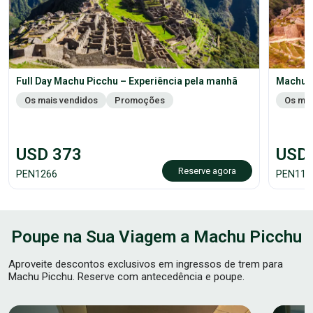
Full Day Machu Picchu – Experiência pela manhã
Machu P
Os mais vendidos
Promoções
Os mai
USD
373
USD
Reserve agora
PEN
1266
PEN
118
Poupe na Sua Viagem a Machu Picchu
Aproveite descontos exclusivos em ingressos de trem para
Machu Picchu. Reserve com antecedência e poupe.