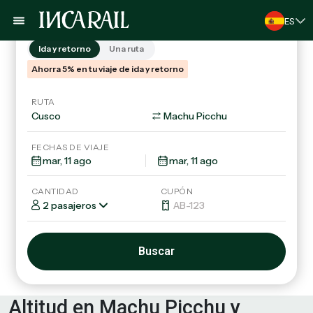
Trenes
Tours & Paquetes
ES
Ida y retorno
Una ruta
Ahorra 5% en tu viaje de ida y retorno
RUTA
FECHAS DE VIAJE
CANTIDAD
CUPÓN
2 pasajeros
Buscar
Altitud en Machu Picchu y