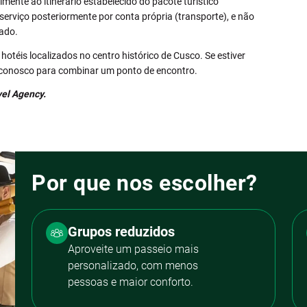
ente ao itinerário estabelecido do pacote turístico
 serviço posteriormente por conta própria (transporte), e não
zado.
otéis localizados no centro histórico de Cusco. Se estiver
 conosco para combinar um ponto de encontro.
vel Agency.
Por que nos escolher?
Grupos reduzidos
Aproveite um passeio mais
personalizado, com menos
pessoas e maior conforto.