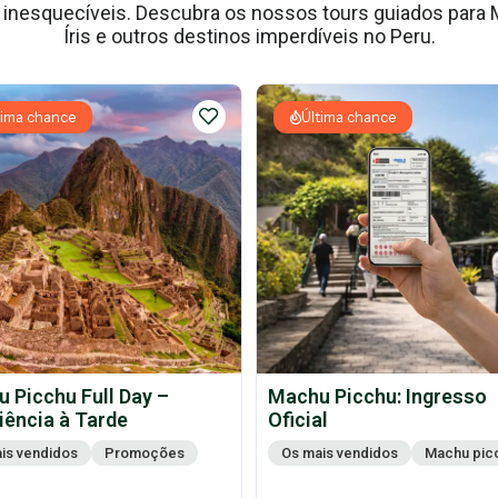
nesquecíveis. Descubra os nossos tours guiados para M
Íris e outros destinos imperdíveis no Peru.
tima chance
Última chance
 Picchu Full Day –
Machu Picchu: Ingresso
iência à Tarde
Oficial
is vendidos
Promoções
Os mais vendidos
Machu pic