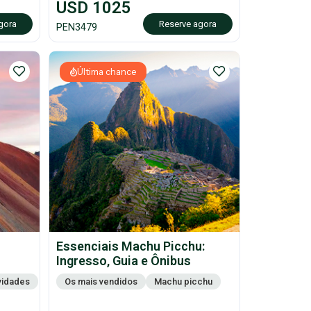
USD
1025
gora
Reserve agora
PEN
3479
Última chance
Essenciais Machu Picchu:
Ingresso, Guia e Ônibus
ividades
Os mais vendidos
Machu picchu