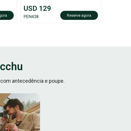
USD
129
gora
Reserve agora
PEN
438
icchu
 com antecedência e poupe.