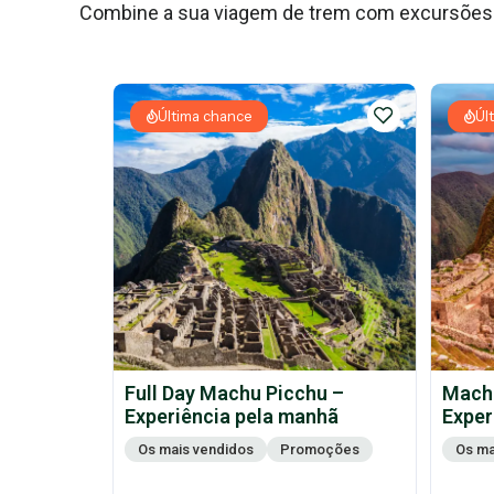
Combine a sua viagem de trem com excursões i
Última chance
Úl
Full Day Machu Picchu –
Machu
Experiência pela manhã
Exper
Os mais vendidos
Promoções
Os ma