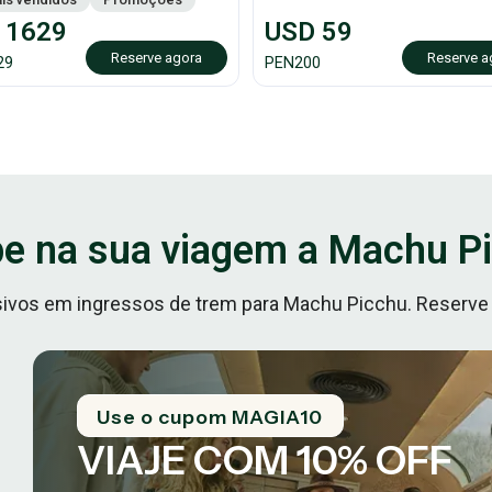
1629
USD
59
Reserve agora
Reserve a
29
PEN
200
e na sua viagem a Machu P
sivos em ingressos de trem para Machu Picchu. Reserve
Use o cupom MAGIA10
VIAJE COM 10% OFF