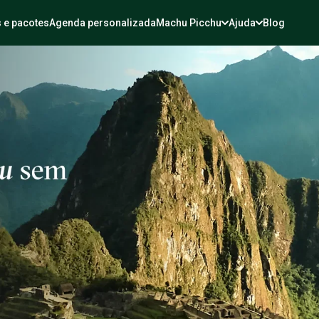
 e pacotes
Agenda personalizada
Machu Picchu
Ajuda
Blog