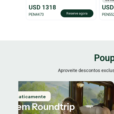
USD
1318
USD
Reserve agora
PEN
4473
PEN
55
Poup
Aproveite descontos exclu
ca automaticamente
OFF em Roundtrip