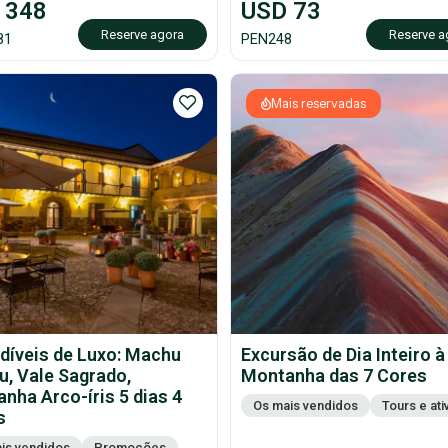
348
USD
73
Reserve agora
Reserve a
81
PEN
248
Mais reservadas
díveis de Luxo: Machu
Excursão de Dia Inteiro à
u, Vale Sagrado,
Montanha das 7 Cores
nha Arco-íris 5 dias 4
Os mais vendidos
Tours e at
s
is vendidos
Promoções