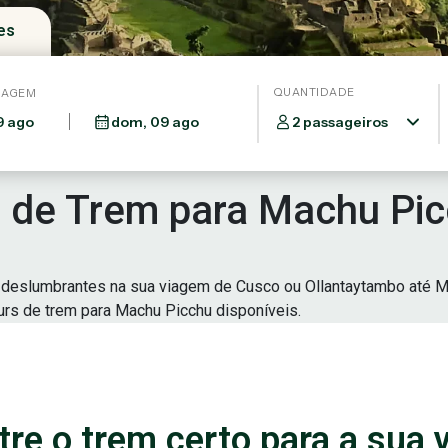
es
QUANTIDADE
IAGEM
2 passageiros
a de Trem para Machu Pi
s deslumbrantes na sua viagem de Cusco ou Ollantaytambo até Ma
urs de trem para Machu Picchu disponíveis.
re o trem certo para a sua