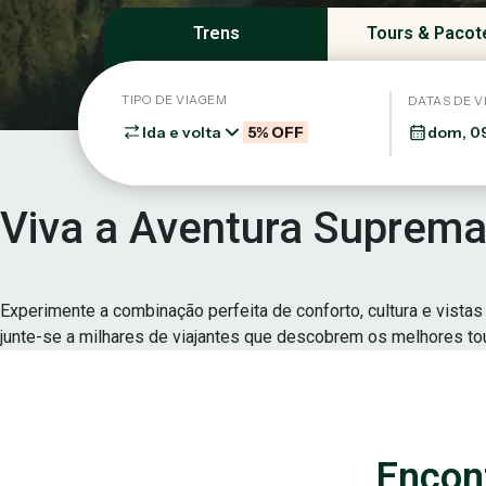
Trens
Tours & Pacot
TIPO DE VIAGEM
DATAS DE V
Ida e volta
5% OFF
Viva a Aventura Suprem
Experimente a combinação perfeita de conforto, cultura e vista
junte-se a milhares de viajantes que descobrem os melhores to
Encont