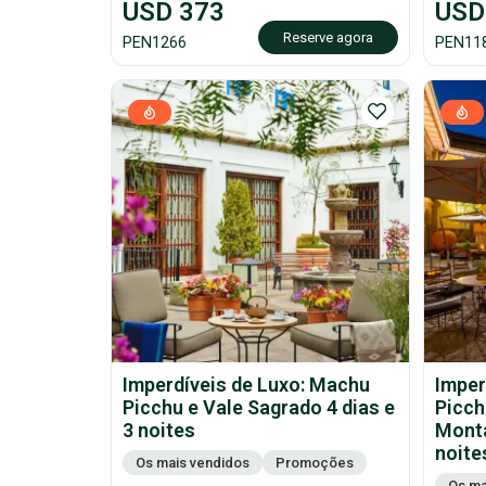
USD
373
USD
Reserve agora
PEN
1266
PEN
11
Imperdíveis de Luxo: Machu
Imper
Picchu e Vale Sagrado 4 dias e
Picch
3 noites
Monta
noite
Os mais vendidos
Promoções
Os ma