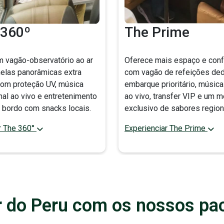
 360º
The Prime
um vagão-observatório ao ar
Oferece mais espaço e conf
anelas panorâmicas extra
com vagão de refeições ded
com proteção UV, música
embarque prioritário, música
onal ao vivo e entretenimento
ao vivo, transfer VIP e um 
 a bordo com snacks locais.
exclusivo de sabores region
r The 360°
Experienciar The Prime
r do Peru com os nossos pa