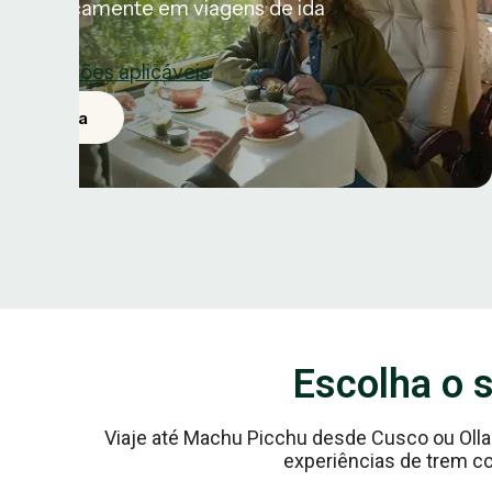
automaticamente em viagens de ida
e condições aplicáveis
erve agora
Escolha o 
Viaje até Machu Picchu desde Cusco ou Oll
experiências de trem c