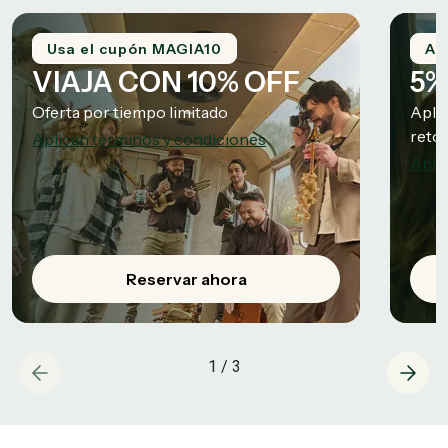
Usa el cupón MAGIA10
Ap
VIAJA CON 10% OFF
5%
Oferta por tiempo limitado
Aplic
reto
Aplican términos y condiciones
Apli
Reservar ahora
1
/
3