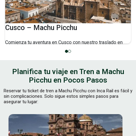
Cusco – Machu Picchu
Comienza tu aventura en Cusco con nuestro traslado en
bus hacia la estación de Ollantaytambo, seguido de un
trayecto en tren hasta Machu Picchu.
Consulta Horarios
Planifica tu viaje en Tren a Machu
Picchu en Pocos Pasos
Reservar tu ticket de tren a Machu Picchu con Inca Rail es fácil y
sin complicaciones. Solo sigue estos simples pasos para
asegurar tu lugar: