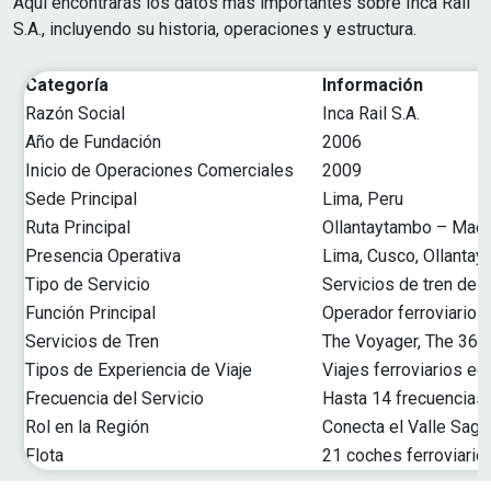
Aquí encontrarás los datos más importantes sobre Inca Rail
S.A., incluyendo su historia, operaciones y estructura.
Categoría
Información
Razón Social
Inca Rail S.A.
Año de Fundación
2006
Inicio de Operaciones Comerciales
2009
Sede Principal
Lima, Peru
Ruta Principal
Ollantaytambo – Mach
Presencia Operativa
Lima, Cusco, Ollanta
Tipo de Servicio
Servicios de tren de p
Función Principal
Operador ferroviario
Servicios de Tren
The Voyager, The 360°
Tipos de Experiencia de Viaje
Viajes ferroviarios e
Frecuencia del Servicio
Hasta 14 frecuencias 
Rol en la Región
Conecta el Valle Sagr
Flota
21 coches ferroviario