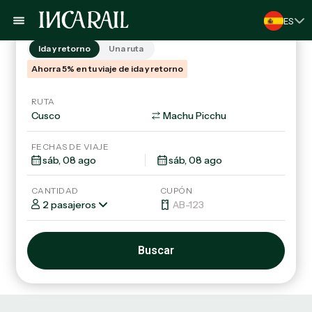
Trenes
Tours & Paquetes
ES
Ida y retorno
Una ruta
Ahorra 5% en tu viaje de ida y retorno
RUTA
FECHAS DE VIAJE
CANTIDAD
CUPÓN
2 pasajeros
Buscar