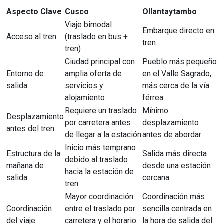
Aspecto Clave
Cusco
Ollantaytambo
Viaje bimodal
Embarque directo en
Acceso al tren
(traslado en bus +
tren
tren)
Ciudad principal con
Pueblo más pequeño
Entorno de
amplia oferta de
en el Valle Sagrado,
salida
servicios y
más cerca de la vía
alojamiento
férrea
Requiere un traslado
Mínimo
Desplazamiento
por carretera antes
desplazamiento
antes del tren
de llegar a la estación
antes de abordar
Inicio más temprano
Estructura de la
Salida más directa
debido al traslado
mañana de
desde una estación
hacia la estación de
salida
cercana
tren
Mayor coordinación
Coordinación más
Coordinación
entre el traslado por
sencilla centrada en
del viaje
carretera y el horario
la hora de salida del