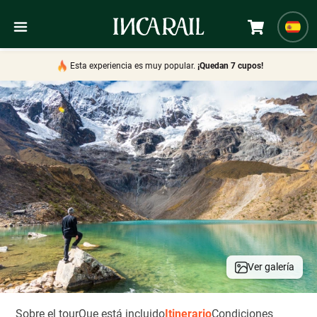
Esta experiencia es muy popular.
¡Quedan 7 cupos!
Ver galería
Sobre el tour
Que está incluido
Itinerario
Condiciones