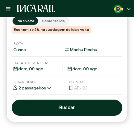
Trens
Tours & Pacotes
PT
Ida e volta
Somente ida
Economize 5% na sua viagem de ida e volta
ROTA
DATAS DE VIAGEM
QUANTIDADE
CUPOM
2 passageiros
Buscar