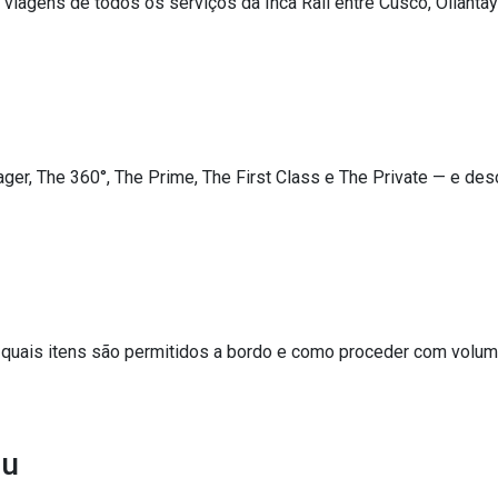
s viagens de todos os serviços da Inca Rail entre Cusco, Ollant
ger, The 360°, The Prime, The First Class e The Private — e de
 quais itens são permitidos a bordo e como proceder com volu
hu