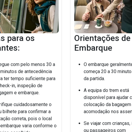
s para os
Orientações de
antes:
Embarque
egue com pelo menos 30 a
O embarque geralment
 minutos de antecedência
começa 20 a 30 minuto
a ter tempo suficiente para
da partida.
check-in, inspeção de
A equipa do trem está
gagem e embarque.
disponível para ajudar 
rifique cuidadosamente o
colocação da bagagem 
 bilhete para confirmar a
acomodação nos assen
ação correta, pois o local
Se viajar com crianças,
 embarque varia conforme o
ou passageiros com