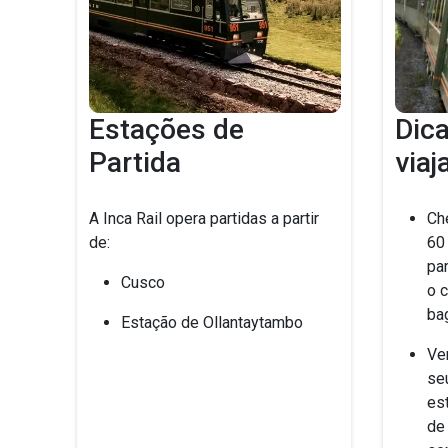
Estações de
Dica
Partida
viaj
A Inca Rail opera partidas a partir
Ch
de:
60
par
Cusco
o 
ba
Estação de Ollantaytambo
Ve
seu
est
de