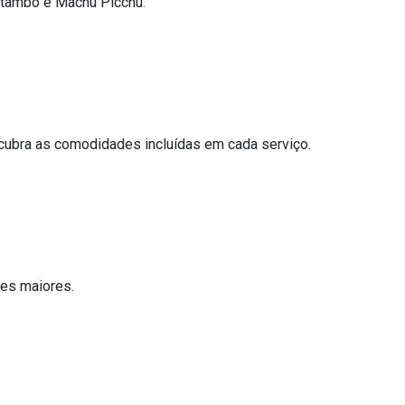
aytambo e Machu Picchu.
scubra as comodidades incluídas em cada serviço.
mes maiores.