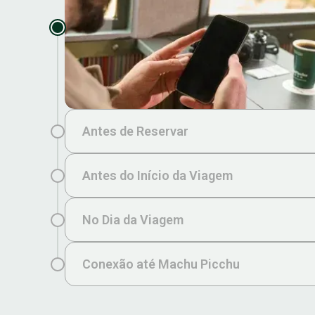
Antes de Reservar
Antes do Início da Viagem
No Dia da Viagem
Conexão até Machu Picchu