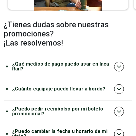
¿Tienes dudas sobre nuestras
Economy
promociones?
The Voyager
¡Las resolvemos!
Cómodos asientos
¿Qué medios de pago puedo usar en Inca
Amplias ventanas
Rail?
Música ambiental
Puedes realizar tu compra de manera segura con los
siguientes métodos de pago:
¿Cuánto equipaje puedo llevar a bordo?
Tarjetas de crédito y débito:
Tipo:
Bolso o mochila
Visa
¿Puedo pedir reembolso por mi boleto
Cantidad:
01 por persona
promocional?
MasterCard
Peso:
No mayor a 08 kg / 17 lb
No, los boletos con tarifa promocional no son
American Express
reembolsables bajo ninguna circunstancia.
¿Puedo cambiar la fecha u horario de mi
Medida máxima:
46 pulgadas lineales / 118 cm (alto +